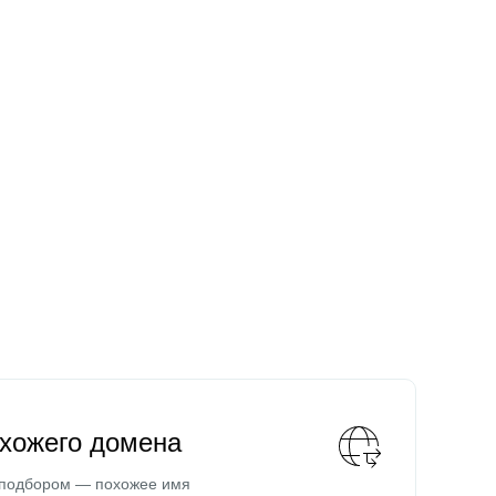
охожего домена
 подбором — похожее имя